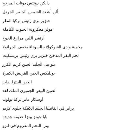
دانكن دونتس دونات المزجج
ألن أشعة الشمس الخضر الخردل
خنزير بري رئيس تركيا النطر
مولر معكرونة الحبوب الكاملة
آرتشر اللبن مزارع الخوخ
محمية وادي الشوكولاته السوداء يخفف الجرانولا
لحم البقر المدخن خنزير بري رئيس بريسكيت
بلو بيل الجليد الجبن كريم الكرز
بوبليكس الجبن القريش الكبيرة
الجبن البيتزا لفات
الصين البيض الجمبري الملك لفة
أوسكار ماير تركيا بولونيا
براير في الفانيليا الجليد الكعكة حلوى كريم
بابا جونز بيتزا حديقة جديدة
بيتزا اللحم المفروم في انزو