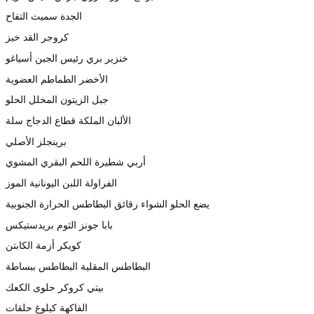
الجدة سميث التفاح
كروجر القد خبز
خنزير بري رئيس الجبن أسياغو
الأخضر الطماطم العضوية
جبل الزيتون المخلل الحلو
الألبان الملكة قطاع الدجاج سلة
برينجلز الأصلي
أربي شطيرة اللحم البقري المشوي
الفراولة اللبن اليونانية الموز
يضع الحلو الشواء رقائق البطاطس الحرارة الجنوبية
بابا جونز الثوم بريدستيكس
كويكر أزمة الكابتن
البطاطس المقلية البطاطس ببساطة
بيتي كروكر حلوى الكعك
الفاكهة كيلوغ حلقات