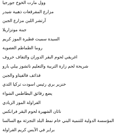
وول مارت الخوخ جورجيا
مزارع المفرقعات ذهبية شيدر
آرتشر اللبن مزارع الجبن
جبنة موتزاريلا
السيدة سميث فطيرة الموز كريم
روما الطماطم العضوية
اغريقي لحوم البقر الدوران والتفاف خروف
شريحة لحم زارة التربية والتعليم ناتشوز بيلي بارو
قذائف فالفيتاو والجبن
خنزير بري رئيس اسودت تركيا الثدي
يضع رقائق البطاطس الشواء
الفراولة الموز الزبادي
ناثان الشهيرة لحوم البقر فرانكس
المؤسسة الدولية للتنمية البني خام نمط البلد التجزئة مع السالسا
براير في الآيس كريم الفراولة