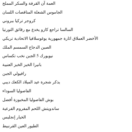
العمة آن القرفة والسكر المملح
الجاموس الشعلة المناقصات اللسان
كروجر تركيا ببروني
السالسا تراجع كازو يخدع مع رقائق التورتيا
الأخضر العملاق اثارة جمهورية يوغوسلافيا الاتحادية تريكي
الصين الدجاج السمسم الملك
نيويورك 5 الجبن نخب تكساس
بانيرا الخبز الخبز العنبية
رافيولي الجبن
يذكر شجرة عيد الميلاد الكعك ديبي
الفاصوليا السوداء
بوش الفاصوليا المخبوزة أفضل
ساندويتش اللحم المفروم الفرعية
الخيار إنجليس
الطيور العين القرنبيط