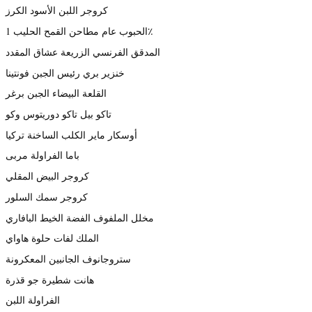
كروجر اللبن الأسود الكرز
الحبوب عام مطاحن القمح الحليب 1٪
المدقق الفرنسي الزريعة عشاق المقدد
خنزير بري رئيس الجبن فونتينا
القلعة البيضاء الجبن برغر
تاكو بيل تاكو دوريتوس وكو
أوسكار ماير الكلب الساخنة تركيا
باما الفراولة مربى
كروجر البيض المقلي
كروجر سمك السلور
مخلل الملفوف الفضة الخيط البافاري
الملك لفات حلوة هاواي
ستروجانوف الجانبين المعكرونة
هانت شطيرة جو قذرة
الفراولة اللبن