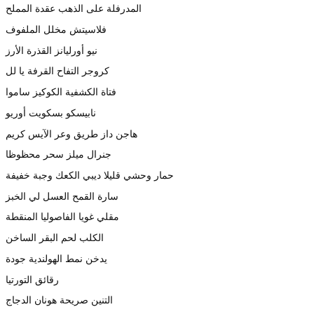
المدرفلة على الذهب عقدة المملح
فلاسيتش مخلل الملفوف
نيو أورليانز القذرة الأرز
كروجر التفاح القرفة يا لل
فتاة الكشفية الكوكيز ساموا
نابيسكو بسكويت أوريو
هاجن داز طريق وعر الآيس كريم
جنرال ميلز سحر محظوظا
حمار وحشي قليلا ديبي الكعك وجبة خفيفة
سارة القمح العسل لي الخبز
مقلي غويا الفاصوليا المنقطة
الكلب لحم البقر الساخن
يدخن نمط الهولندية جودة
رقائق التورتيا
التنين صريحة هونان الدجاج