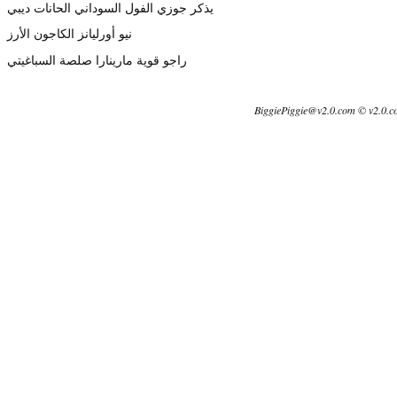
يذكر جوزي الفول السوداني الحانات ديبي
نيو أورليانز الكاجون الأرز
راجو قوية مارينارا صلصة السباغيتي
BiggiePiggie@v2.0.com © v2.0.c