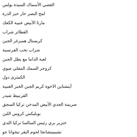
العصي الأسماك السيدة بولس
لمح البصر حار خبز الذرة
مارثا الأبيض عنبية الكعك
الفطائر شراب
كريستال همبرغر الجبن
شراب نخب الفرنسية
لعبة الداما مع بطل الجبن
كروجر السمك المقلي صوي
الكمثرى دول
آينشتاين الاخوة كريم الجبن الخبز العنبية
القرنبيط شيدر
صريمة الجدي الأبيض المدخن تركيا السجق
بوبليكس كروس اللبن
خنزير بري رئيس السالسا تركيا الثدي
تشيميتشانجا لحوم البقر تيخوانا جو