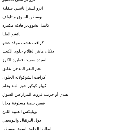
انزو للبيتزا نانسي صقلية
بوسطن السوق ميتلواف
كامبل تشوودير هادئة مكتنزة
ناتشو العليا
كرافت عشب موقد حشو
دنكان هاينز الظلام حلوى الكعك
السيدة سميث فطيرة الكرز
لحم البقر المدخن نقانق
كرافت الشوكولاته الحلوى
كيبلر كوكيز جوز الهند يحلم
هندي أو جريب فروت المزارعين السوق
قفص بيضة مسلوقة مجانا
بوبليكس العنبية اللبن
دول البرتقال واليوسفي
البطاطا الحلوة السوق بوسطن