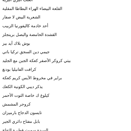
القلعة البيضاء الهراء البطاطا المقلية
الشعرية البيض لا صفار
أحد خادمة كاليفورنيا الزبيب
القشدة الحامضة والبصل برينجلز
بوش بلاك آيد بيز
جيمي دين السجق تركيا باتي
بيتي كروكر الأصفر كعكة الجبن مع الجليد
كرافت الفانيليا بودنغ
براير في مخروط الآيس كريم كعكة
يذكر ديبي الكونية الكعك
كيلوغ ك خاصة التوت الأحمر
كروجر المشمش
تايسون الدجاج بارميزان
بابل مفتاح دائري الجير
السيدة سميث فطيرة التفاح