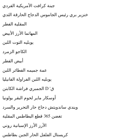
جبنة كرافت الأمريكية الفردي
خنزير بري رئيس الجاموس الدجاج الحارقة الثدي
المقلية الفطر
المهاتما الأرز الأبيض
يوبليه التوت اللبن
الكاجو الزمرد
أبيض الفطر
عمة جميمه الفطائر اللبن
يوبليه اللبن الفراولة الفانيليا
الجمبري فراشة الكابتن D 'ق
أوسكار ماير لحوم البقر بولونيا
ويندي ساندويتش دجاج حار التحرير والسرد
تغضن 365 قطع البطاطس المقلية
الأرز الأرز الإسبانية روني
كريستال الفلفل الحار الجبن بطاطس