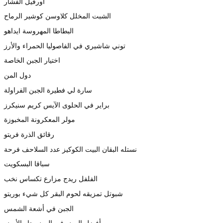
أورفيل الفشار
الشبت المخلل كلاوسن كوشير الرماح
البطاطا المهروسة ايداهو
توني شاشيري في الفاصوليا الحمراء والأرز
اختيار الجبن الخاصة
دول المن
سارة لي فطيرة الجبن الفراولة
براير في الحلوى الآيس كريم سنيكرز
مولر المعكرونة المخبوزة
رقائق الذرة فريتو
نستله البقان البيت الكوكيز عدد السلاحف فرحة
سباقا البسكويت
الفلفل ريدج مزارع تكساس نخب
شبوتل تمزيقه لحوم البقر كل شيء بوريتو
الجبن في أشعة الشمس
أفضل البيض في البيض حار الأرض