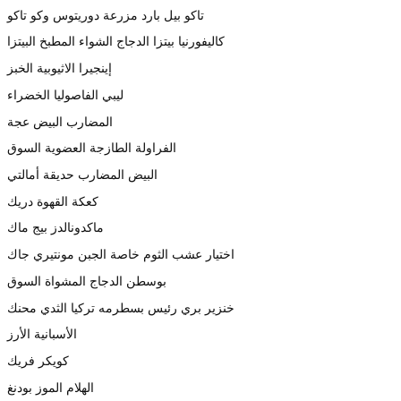
تاكو بيل بارد مزرعة دوريتوس وكو تاكو
كاليفورنيا بيتزا الدجاج الشواء المطبخ البيتزا
إينجيرا الاثيوبية الخبز
ليبي الفاصوليا الخضراء
المضارب البيض عجة
الفراولة الطازجة العضوية السوق
البيض المضارب حديقة أمالتي
كعكة القهوة دريك
ماكدونالدز بيج ماك
اختيار عشب الثوم خاصة الجبن مونتيري جاك
بوسطن الدجاج المشواة السوق
خنزير بري رئيس بسطرمه تركيا الثدي محنك
الأسبانية الأرز
كويكر فريك
الهلام الموز بودنغ