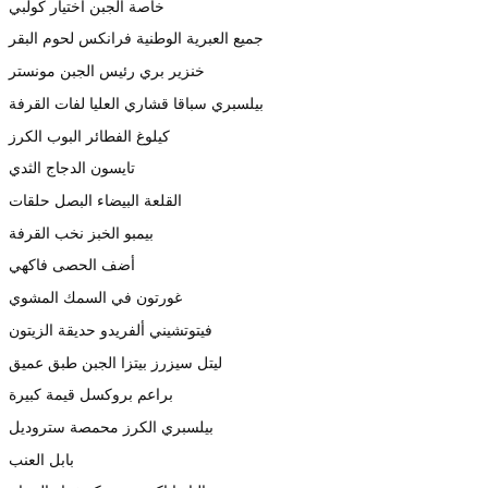
خاصة الجبن اختيار كولبي
جميع العبرية الوطنية فرانكس لحوم البقر
خنزير بري رئيس الجبن مونستر
بيلسبري سباقا قشاري العليا لفات القرفة
كيلوغ الفطائر البوب الكرز
تايسون الدجاج الثدي
القلعة البيضاء البصل حلقات
بيمبو الخبز نخب القرفة
أضف الحصى فاكهي
غورتون في السمك المشوي
فيتوتشيني ألفريدو حديقة الزيتون
ليتل سيزرز بيتزا الجبن طبق عميق
براعم بروكسل قيمة كبيرة
بيلسبري الكرز محمصة ستروديل
بابل العنب