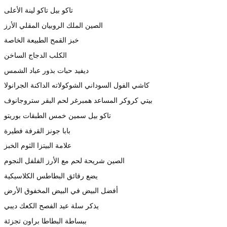
تاكو بيل تاكو لينة الأعلى
الصين الملك الروبيان المقلي الأرز
خبز القمح الطبيعة الخاصة
الكلب الدجاج الساخن
ديفيد حبات بذور عباد الشمس
كاشي الفول السوداني الشوكولاته الداكنة الجرانولا
بيتي كروكر المساعد همبرغر لحم البقر ستروجانوف
تاكو بيل سمين خمس الطبقات بوريتو
بابا جونز القرفة فطيرة
علامة البيتزا الثوم الخبز
الصين شريحة لحم مع الأرز الفلفل النجوم
يضع رقائق البطاطس الكلاسيكية
أفضل البيض في البيض المخفوق الأرض
يذكر سلة عيد الفصح الكعك ديبي
ببساطة البطاطا براون تجزئة