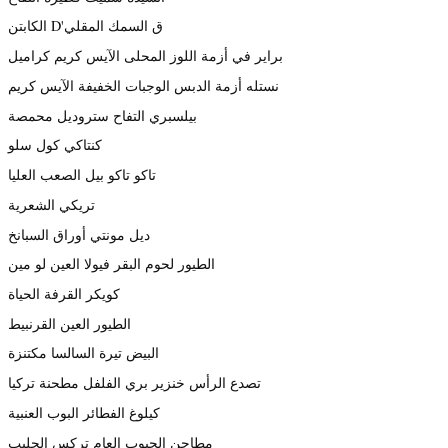
الكابتن D'ق السمك المقلي
براير في أزمة اللوز المحلى الآيس كريم كراميل
نستله أزمة الدبس الوجبات الخفيفة الآيس كريم
بيلسبري التفاح ستروديل محمصة
كنتاكي كول سلو
تاكو تاكو بيل الصعب العليا
تريكي الشعرية
ديل مونتي أوراق السبانخ
الطيور لحوم البقر فيولا العين لو مين
كويكر القرفة الحياة
الطيور العين القرنبيط
البيض تيرة السالسا مكتنزة
تصدع الرأس خنزير بري الفلفل مطحنة تركيا
كيلوغ الفطائر البوب العنبية
مطاحن الحبوب العام تركس الحليب