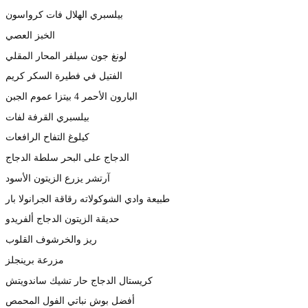
بيلسبري الهلال فات كرواسون
الخبز العصي
لونغ جون سيلفر المحار المقلي
الفتيل في فطيرة السكر كريم
البارون الأحمر 4 بيتزا عموم الجبن
بيلسبري القرفة لفات
كيلوغ التفاح الرافعات
الدجاج على البحر سلطة الدجاج
آرتشر يزرع الزيتون الأسود
طبيعة وادي الشوكولاته رقاقة الجرانولا بار
حديقة الزيتون الدجاج ألفريدو
ريز والخرشوف القلوب
مزرعة برينجلز
كريستال الدجاج حار تشيك ساندويتش
أفضل بوش نباتي الفول المحمص