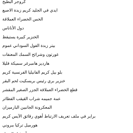
كروجر البطيخ
ايدي في الجليد كريم زبدة الاصبع
الخس الخضراء العملاقة
دول الأناناس
الخنزير كبيرة يستيقظ
بيتر زبدة الفول السوداني عموم
غورتون وشرائح السمك المعنفات
هارديز هامبرغر سميكة قليلا
بلو بيل كريم الفانيليا الفرنسية كريم
خنزير بري رئيس بريسكيت لحم البقر
قطع الخضراء العملاقة الجزر الصغير المقشر
عمة جميمه شراب القيقب الفطائر
المعكرونة الجانبين البارميزان
براير في ملف تعريف الارتباط أهوي رقائق الآيس كريم
هورميل تركيا ببروني