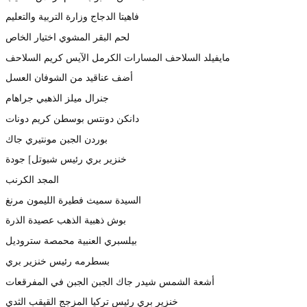
فاهيتا الدجاج وزارة التربية والتعليم
لحم البقر المشوي اختيار الخاص
مايفيلد السلاحف المسارات الكرمل الآيس كريم السلاحف
أضف عناقيد من الشوفان العسل
جنرال ميلز الذهبي جراهام
دانكن دونتس بوسطن كريم دونات
بوردن الجبن مونتيري جاك
خنزير بري رئيس شبوتل] جودة
المجد الكرنب
السيدة سميث فطيرة الليمون مرنغ
بوش ذهبية الذهب عصيدة الذرة
بيلسبري العنبية محمصة ستروديل
بسطرمه رئيس خنزير بري
أشعة الشمس شيدر جاك الجبن الجبن في المفرقعات
خنزير بري رئيس تركيا المزجج القيقب الثدي