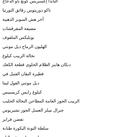
الباندا إكسبريس كونغ باو الدجاج
تاكو دوريتوس رقائق التورتيا
آخر هش السوبر الذهبية
مضيفة المقرقشات
بوبليكس الملفوف
الهليون الرماح ديل مونتي
نخالة الزبيب كيلوغ
دنكان هاينز الظلام الحلوى قطعة الكعك
فطيرة البقان الفتيل في
ديل مونتي الفول ليما
كيلوغ رايس كريسبيس
الزبيب الجوز العامة المطاحن النخالة الحليب
جنرال ميلز العسل الجوز تشيريوس
تغضن فرايز
سلطة التونة البكورة طنانة