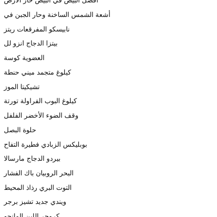
أشعة الشمس الساخنة وحار الجبن في
نابيسكو المفرقعات ريتز
بيتزا الدجاج انزو لل
العضوية كوسة
كيلوغ متجمد ميني حنطة
تشيكيتا الموز
كيلوغ البوب الفراولة تورتة
وقف الضوء الأخضر الفلفل
حلوة البصل
بوبليكس الزبادي فطيرة التفاح
بيردو الدجاج مارسالا
البحر الروبيان باك الفشار
التوت البري رذاذ المحيط
ويندي جديد تشيز برجر
كروجر اللبن المانجو