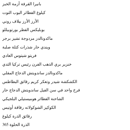
بانيرا القرفة أزمة الخبز
كيلوغ الفطائر البوب التوت
الأرز الأرز بيلاف روني
بوبليكس الفطر بورتوبيللو
ماكدونالدز مزدوجة تشيز برجر
ويندي حار شذرات كتلة صلبة
فريتو شيتوس العادي
خنزير بري الذهب الفرن رئيس تركيا الثدي
ماكدونالدز ساندويتش الدجاج المقلي
الكشكشة شيدر وتعكر كريم رقائق البطاطس
فرخ واحد في سن الفيل ساندويتش الدجاج حار
الشاحنة الفطائر هوميستيلي البلجيكي
الكوكيز الشوكولاته رقاقة أوتيس
رقائق الذرة كيلوغ
الذرة الحلوة 365