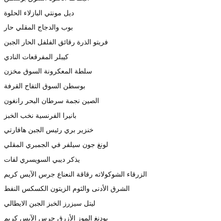
ديل مونتي البازلاء الحلوة
بوب والدجاج المقلي حار
فريتو الذرة رقائق الفلفل الحار الجبن
كيبلر المفرقعات النادي
سلطة المعكرونة السوق مخزن
بوسطن السوق التفاح القرفة
الصين نجمة سرطان البحر رانغون
بانيرا الفرنسية نخب الخبز
خنزير بري رئيس الجبن هافارتي
لونغ جون سيلفر في الجمبري المقلي
يذكر ديبي السويسري لفات
الزرقاء الشوكولاته رقاقة النعناع جرس الآيس كريم
الشرق الأدنى والثوم الزيتون الكسكس النفط
ليتل سيزرز الخبز الجبن الايطالي
بودنغ الموز الأزرق جرس الآيس كريم