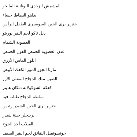
المشمش الزبادي اليونانية المانجو
ايداهو البطاطا حساء
خنزير بري الجبن السويسري الطفل الرأس
ديل تاكو لحم البقر بوريتو
العضوية الشمام
عدن العضوية الحمص الفول الحمص
اللوز الماس الأزرق
مارثا الجوز الموز الكعك الأبيض
الصين ملك الدجاج المقلي الأرز
كعكة الشوكولاته دنكان هاينز
سلطة الدجاج طنانة فيتا
خنزير بري الجبن الشيدر رئيس
برينجلز جبنة شيدر
القبلات أحد الخوخ
جونسونفيل النقانق لحم البقر الصيف