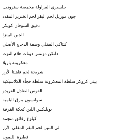
بيلسبري الفراولة محمصة ستروديل
جون موريل لحم البقر لحم الخنزير المقدد
دقيق الشوفان كويكر
الجبن البيتزا
كنتاكي المقلي وصفة الدجاج الأصلي
دانكن دونتس دونات هلام التوت
معكرونة باريلا
شريحة لحم فاهيتا الأرز
بيتي كروكر سلطة المعكرونة سلطة فجأة الكلاسيكية
القوس التعادل الفريدو
سوانسون مرق البامية
بوبليكس اللبن كعكة القرفة
كيلوغ رقائق متجمد
لي التنين لحم البقر المقلي الأرز
فطيرة الليمون