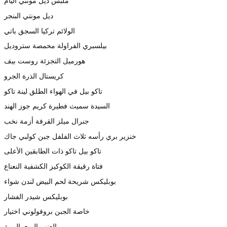
ملبس ديل مونتي اليام
ديل مونتي البنجر
الولائم تركيا السجق باتي
بيلسبري الفراولة محمصة ستروديل
هورميل التجزئة روست بيف
كريستال الذرة الجرو
تاكو بيل في الهواء الطلق لينة تاكو
السيدة سميث فطيرة كريم جوز الهند
جنرال ميلز القرفة أزمة نخب
خنزير بري رأسه ثلاث الفلفل جبن كولبي جاك
تاكو بيل تاكو ذات الطابقين الأعلى
فتاة رقيقة الكوكيز الكشفية النعناع
بوبليكس شريحة لحم البيض لندن شواء
بوبليكس شيدر الفشار
خاصة الجبن بروفولوني اختيار
العنب البري البرية